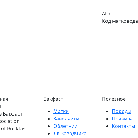
AFR
Код матковод
ная
Бакфаст
Полезное
я
Матки
Породы
в Бакфаст
Заводчики
Правила
sociation
Облетнии
Контакты
of Buckfast
ЛК Заводчика