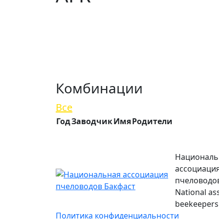
Комбинации
Все
Год
Заводчик
Имя
Родители
Националь
ассоциаци
пчеловодо
National as
beekeepers 
Политика конфиденциальности