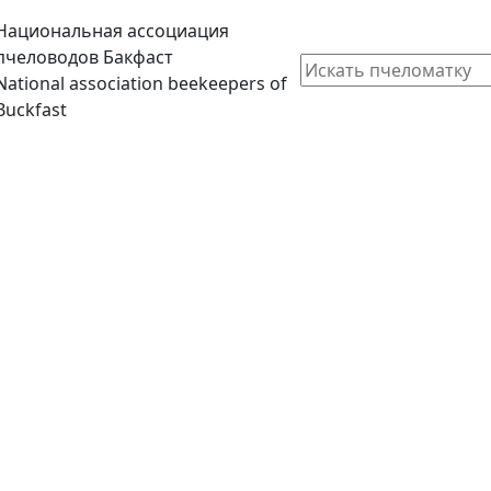
Национальная ассоциация
пчеловодов Бакфаст
National association beekeepers of
Buckfast