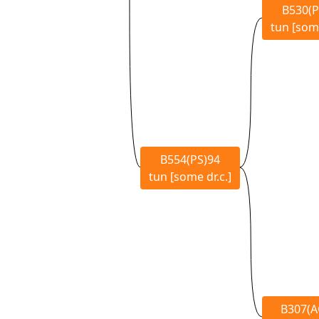
B530(P
tun [some
B554(PS)94
tun [some dr.c.]
B307(A