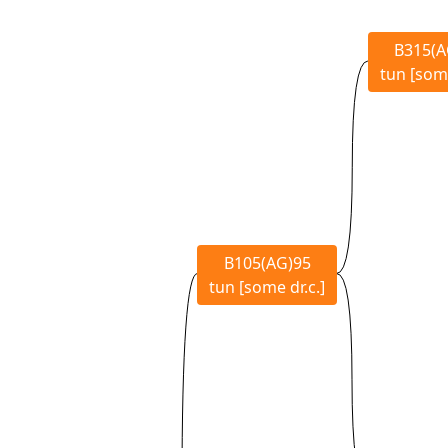
B315(A
tun [some
B105(AG)95
tun [some dr.c.]