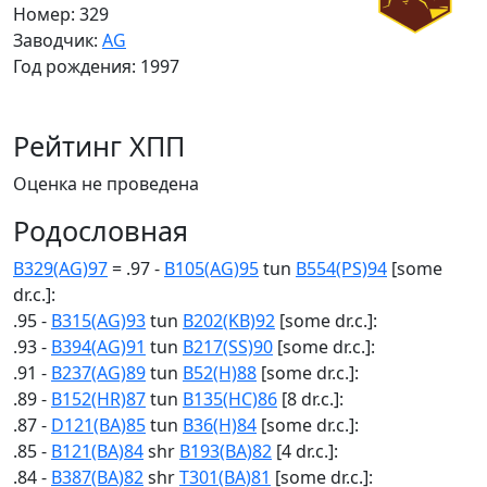
Номер: 329
Заводчик:
AG
Год рождения: 1997
Рейтинг ХПП
Оценка не проведена
Родословная
B329(AG)97
= .97 -
B105(AG)95
tun
B554(PS)94
[some
dr.c.]:
.95 -
B315(AG)93
tun
B202(KB)92
[some dr.c.]:
.93 -
B394(AG)91
tun
B217(SS)90
[some dr.c.]:
.91 -
B237(AG)89
tun
B52(H)88
[some dr.c.]:
.89 -
B152(HR)87
tun
B135(HC)86
[8 dr.c.]:
.87 -
D121(BA)85
tun
B36(H)84
[some dr.c.]:
.85 -
B121(BA)84
shr
B193(BA)82
[4 dr.c.]:
.84 -
B387(BA)82
shr
T301(BA)81
[some dr.c.]: