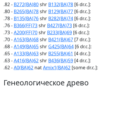
.82 -
B272(BA)80
shr
B132(BA)78
[6 dr.c.]:
.80 -
B265(BA)78
shr
B129(BA)77
[6 dr.c.]:
.78 -
B135(BA)76
shr
B282(BA)74
[6 dr.c.]:
.76 -
B366(FF)73
shr
B427(BA)73
[6 dr.c.]:
.73 -
A200(FF)70
shr
B233(BA)69
[6 dr.c.]:
.70 -
A163(BA)68
shr
B421(BA)67
[7 dr.c.]:
.68 -
A149(BA)65
shr
G425(BA)64
[6 dr.c.]:
.65 -
A133(BA)63
shr
B255(BA)61
[4 dr.c.]:
.63 -
A416(BA)62
shr
B436(BA)59
[4 dr.c.]:
.62 -
A0(BA)62
nat
Amix1(BA)62
[some dr.c.]:
Генеологическое древо