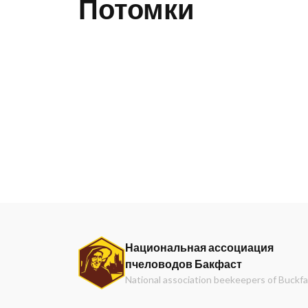
Потомки
Национальная ассоциация
пчеловодов Бакфаст
National association beekeepers of Buckf