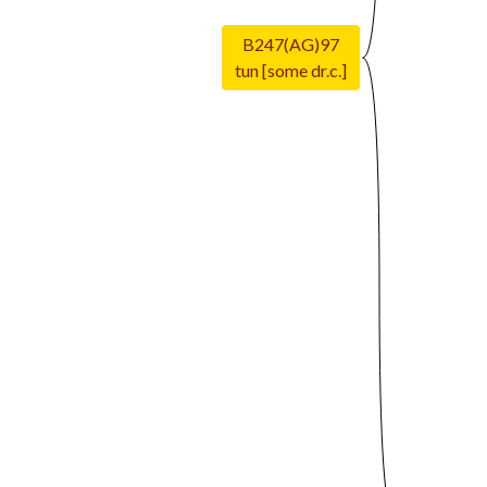
B247(AG)97
tun [some dr.c.]