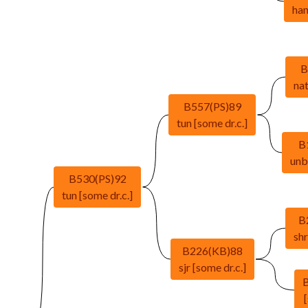
han
B
nat
B557(PS)89
tun [some dr.c.]
B
unb
B530(PS)92
tun [some dr.c.]
B
shr
B226(KB)88
sjr [some dr.c.]
[