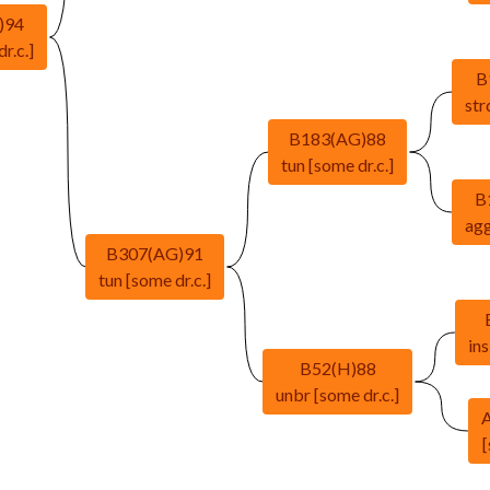
)94
r.c.]
B
str
B183(AG)88
tun [some dr.c.]
B
agg
B307(AG)91
tun [some dr.c.]
ins
B52(H)88
unbr [some dr.c.]
[