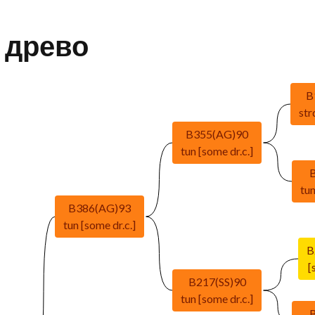
 древо
B
str
B355(AG)90
tun [some dr.c.]
tun
B386(AG)93
tun [some dr.c.]
B
[
B217(SS)90
tun [some dr.c.]