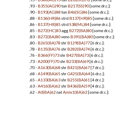
.93 -
B355(AG)90
tun
B217(SS)90
[some dr.c.]:
.90 -
B193(AG)88
tun
B46(SG)86
[some dr.c.]:
.88 -
B136(HR)86
strd
B137(HR)85
[some dr.c.]:
.86 -
B137(HR)85
strd
S38(ML)84
[some dr.c.]:
.85 -
B272(HC)83
agg
B272(BA)80
[some dr.c.]:
.83 -
B272(BA)80
veno
B391(BA)80
[some dr.c.]:
.80 -
B265(BA)78
shr
B129(BA)77
[6 dr.c.]:
.78 -
B135(BA)76
shr
B282(BA)74
[6 dr.c.]:
.76 -
B366(FF)73
shr
B427(BA)73
[6 dr.c.]:
.73 -
A200(FF)70
shr
B233(BA)69
[6 dr.c.]:
.70 -
A163(BA)68
shr
B421(BA)67
[7 dr.c.]:
.68 -
A149(BA)65
shr
G425(BA)64
[6 dr.c.]:
.65 -
A133(BA)63
shr
B255(BA)61
[4 dr.c.]:
.63 -
A416(BA)62
shr
B436(BA)59
[4 dr.c.]:
.62 -
A0(BA)62
nat
Amix1(BA)62
[some dr.c.]: