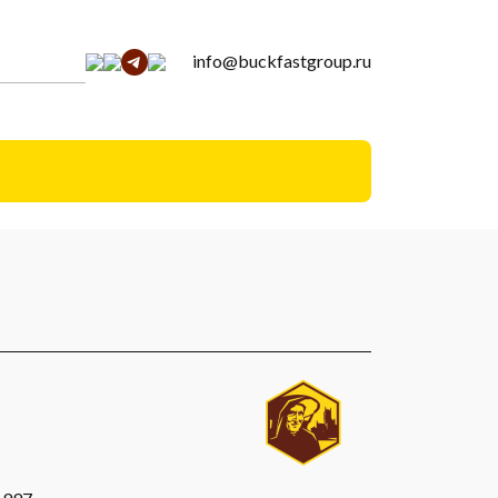
info@buckfastgroup.ru
я