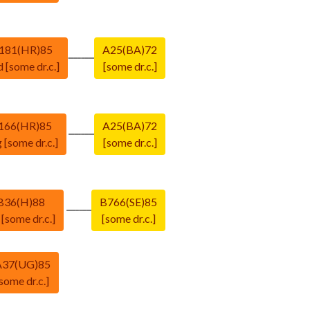
181(HR)85
A25(BA)72
d [some dr.c.]
[some dr.c.]
166(HR)85
A25(BA)72
 [some dr.c.]
[some dr.c.]
B36(H)88
B766(SE)85
 [some dr.c.]
[some dr.c.]
A37(UG)85
some dr.c.]