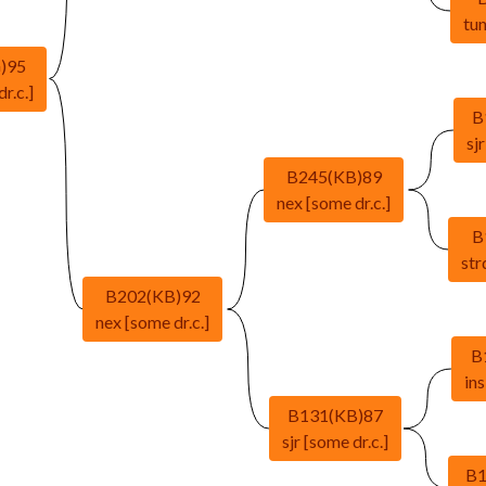
tun
)95
r.c.]
B
sjr
B245(KB)89
nex [some dr.c.]
B
str
B202(KB)92
nex [some dr.c.]
B
ins
B131(KB)87
sjr [some dr.c.]
B1