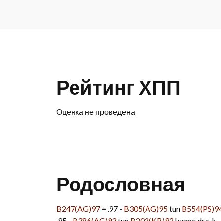
Рейтинг ХПП
Оценка не проведена
Родословная
B247(AG)97
= .97 -
B305(AG)95
tun
B554(PS)9
.95 -
B386(AG)93
tun
B202(KB)92
[some dr.c.]: