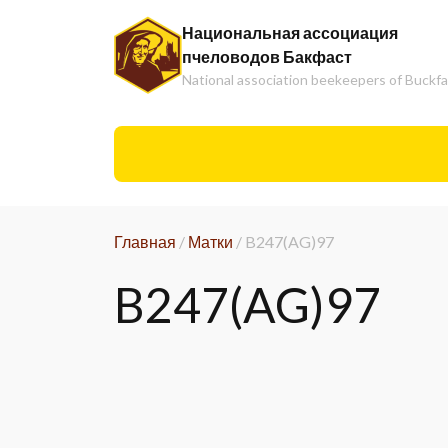
Национальная ассоциация
пчеловодов Бакфаст
National association beekeepers of Buckf
Главная
/
Матки
/
B247(AG)97
B247(AG)97