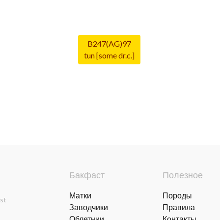
B247(AG)97
tun [some dr.c.]
Бакфаст
Полезное
Матки
Породы
ast
Заводчики
Правила
Облетнии
Контакты