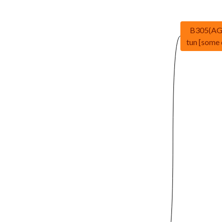
B305(AG
tun [some d