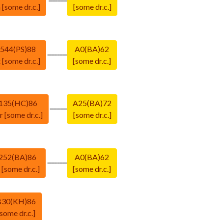
 [some dr.c.]
[some dr.c.]
544(PS)88
A0(BA)62
 [some dr.c.]
[some dr.c.]
135(HC)86
A25(BA)72
r [some dr.c.]
[some dr.c.]
252(BA)86
A0(BA)62
 [some dr.c.]
[some dr.c.]
B30(KH)86
some dr.c.]