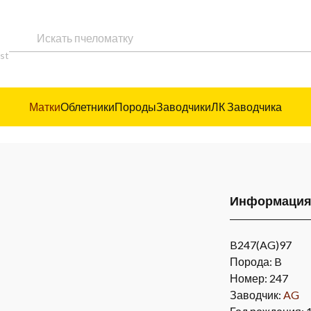
ast
Матки
Облетники
Породы
Заводчики
ЛК Заводчика
Информаци
B247(AG)97
Порода: B
Номер: 247
Заводчик:
AG