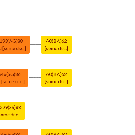
193(AG)88
A0(BA)62
d [some dr.c.]
[some dr.c.]
B46(SG)86
A0(BA)62
 [some dr.c.]
[some dr.c.]
229(SS)88
some dr.c.]
B46(SG)86
A0(BA)62