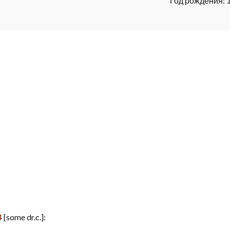
Год рождения: 
4
[some dr.c.]: